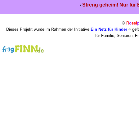
Streng geheim! Nur für
©
R
o
ssi
Dieses Projekt wurde im Rahmen der Initiative
Ein Netz für Kinder
gefö
für Familie, Senioren, 