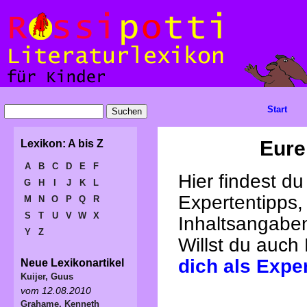
Start
Eure
Lexikon: A bis Z
A
B
C
D
E
F
Hier findest d
G
H
I
J
K
L
Expertentipps,
M
N
O
P
Q
R
S
T
U
V
W
X
Inhaltsangabe
Y
Z
Willst du auch
dich als Expe
Neue Lexikonartikel
Kuijer, Guus
vom 12.08.2010
Grahame, Kenneth