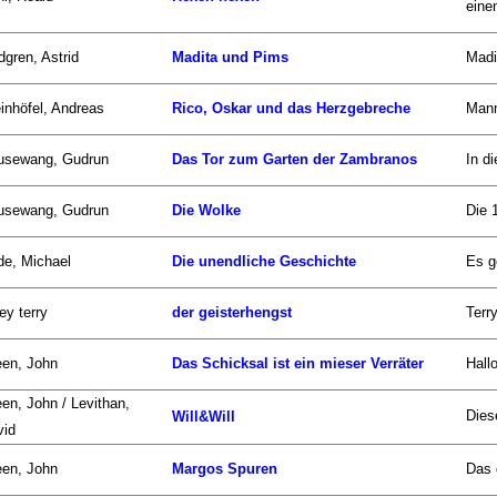
einen
dgren, Astrid
Madita und Pims
Madi
inhöfel, Andreas
Rico, Oskar und das Herzgebreche
Mann
usewang, Gudrun
Das Tor zum Garten der Zambranos
In d
usewang, Gudrun
Die Wolke
Die 
de, Michael
Die unendliche Geschichte
Es g
ley terry
der geisterhengst
Terr
een, John
Das Schicksal ist ein mieser Verräter
Hall
en, John / Levithan,
Dies
Will&Will
vid
een, John
Margos Spuren
Das 