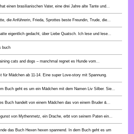
hat einen brasilianischen Vater, eine drei Jahre alte Tante und...
tte, die Anführerin, Frieda, Sprottes beste Freundin, Trude, die...
hatte eigentlich gedacht, über Liebe Quatsch. Ich lese und lese...
es buch
 raining cats and dogs – manchmal regnet es Hunde vom...
st für Mädchen ab 11-14. Eine super Love-story mit Spannung.
em Buch geht es um ein Mädchen mit dem Namen Liv Silber. Sie...
es Buch handelt von einem Mädchen das von einem Bruder &...
egunst von Mythenmetz, ein Drache, erbt von seinem Paten ein...
finde das Buch Hexen hexen spannend. In dem Buch geht es um