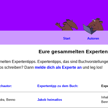
Start
Autoren
Eure gesammelten Experten
mmelten Expertentipps. Expertentipps, das sind Buchvorstellun
ipps schreiben? Dann
melde dich als Experte an
und leg los!
chautor:
Expertentipp zu dem Buch:
Expe
Inha
dra, Benno
Jakob heimatlos
Benn