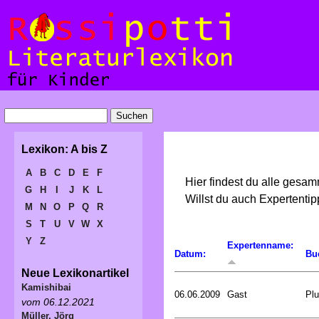
Lexikon: A bis Z
A
B
C
D
E
F
Hier findest du alle gesa
G
H
I
J
K
L
Willst du auch Expertent
M
N
O
P
Q
R
S
T
U
V
W
X
Y
Z
Expertenname:
Datum:
Bu
Neue Lexikonartikel
Kamishibai
06.06.2009
Gast
Plu
vom 06.12.2021
Müller, Jörg