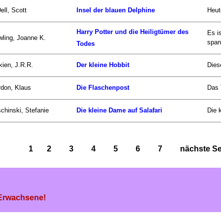
ell, Scott
Insel der blauen Delphine
Heut
Harry Potter und die Heiligtümer des
Es i
ling, Joanne K.
span
Todes
kien, J.R.R.
Der kleine Hobbit
Dies
don, Klaus
Die Flaschenpost
Das 
chinski, Stefanie
Die kleine Dame auf Salafari
Die 
1
2
3
4
5
6
7
nächste Sei
 Erwachsene!