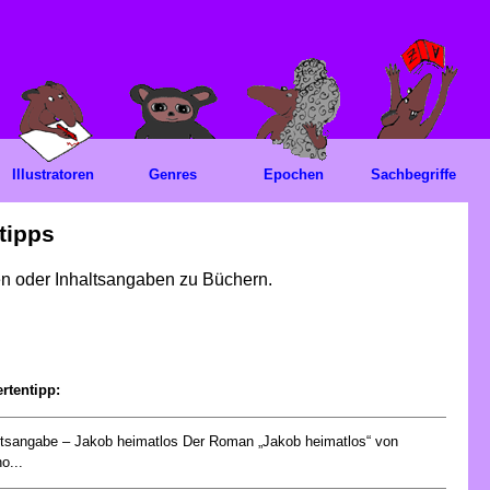
Illustratoren
Genres
Epochen
Sachbegriffe
tipps
gen oder Inhaltsangaben zu Büchern.
rtentipp:
ltsangabe – Jakob heimatlos Der Roman „Jakob heimatlos“ von
o...