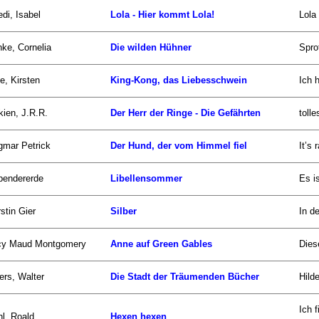
di, Isabel
Lola - Hier kommt Lola!
Lola 
ke, Cornelia
Die wilden Hühner
Spro
e, Kirsten
King-Kong, das Liebesschwein
Ich 
kien, J.R.R.
Der Herr der Ringe - Die Gefährten
toll
gmar Petrick
Der Hund, der vom Himmel fiel
It’s
bendererde
Libellensommer
Es i
stin Gier
Silber
In d
cy Maud Montgomery
Anne auf Green Gables
Dies
rs, Walter
Die Stadt der Träumenden Bücher
Hild
Ich 
l, Roald
Hexen hexen