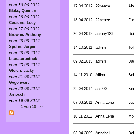
vom 30.06.2012
17.04.2012
22peace
Abe
Blake, Quentin
vom 28.06.2012
18.04.2012
22peace
Fun
Cousins, Lucy
vom 27.06.2012
26.04.2012
aarany123
Boi
Browne, Anthony
vom 26.06.2012
Spohn, Jürgen
14.10.2011
admin
Tol
vom 26.06.2012
Literaturbetrieb
09.02.2015
admin
Da
vom 23.06.2012
Gleich, Jacky
14.11.2010
Aliina
Ba
vom 21.06.2012
Gegenwart
vom 20.06.2012
22.04.2014
ani900
Ker
Janosch
vom 16.06.2012
07.03.2011
Anna Lena
Lu
››
1 von 19
10.11.2012
Anna Lena
Moe
03.04.2009
Annabell
Dah