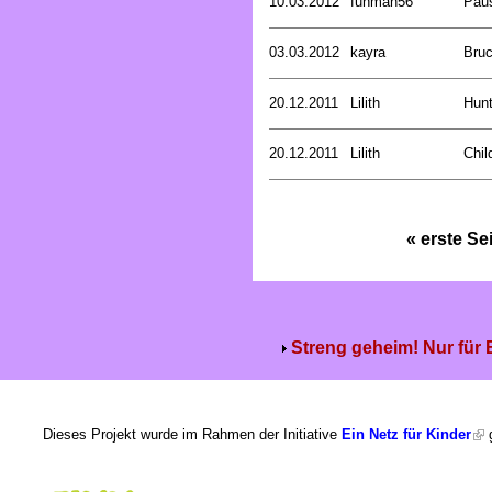
10.03.2012
funman56
Pau
03.03.2012
kayra
Bru
20.12.2011
Lilith
Hunt
20.12.2011
Lilith
Chil
« erste Se
Streng geheim! Nur für
Dieses Projekt wurde im Rahmen der Initiative
Ein Netz für Kinder
g