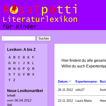
Lexikon: A bis Z
A
B
C
D
E
F
Hier findest du alle gesa
G
H
I
J
K
L
Willst du auch Expertent
M
N
O
P
Q
R
S
T
U
V
W
X
Y
Z
Datum:
Expertenname:
Buc
26.11.2012
stilo27
Astr
Neue Lexikonartikel
Inhalt
vom 06.04.2012
23.11.2012
Laura Maria
Henr
Stil