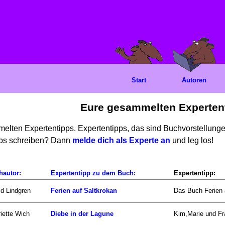
Start
Autoren
Eure gesammelten Experten
mmelten Expertentipps. Expertentipps, das sind Buchvorstellun
ipps schreiben? Dann
melde dich als Experte an
und leg los!
hautor:
Expertentipp zu dem Buch:
Expertentipp:
id Lindgren
Ferien auf Saltkrokan
Das Buch Ferien a
iette Wich
Diebe in der Lagune
Kim,Marie und Fra