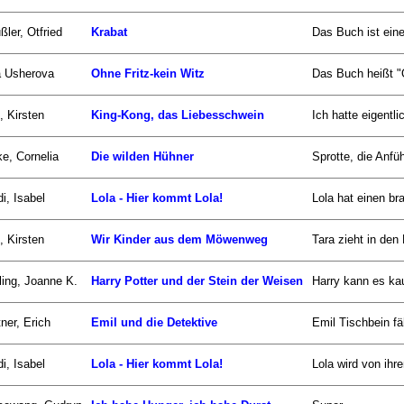
ßler, Otfried
Krabat
Das Buch ist eine
a Usherova
Ohne Fritz-kein Witz
Das Buch heißt "Oh
, Kirsten
King-Kong, das Liebesschwein
Ich hatte eigentl
e, Cornelia
Die wilden Hühner
Sprotte, die Anfüh
i, Isabel
Lola - Hier kommt Lola!
Lola hat einen bra
, Kirsten
Wir Kinder aus dem Möwenweg
Tara zieht in den
ing, Joanne K.
Harry Potter und der Stein der Weisen
Harry kann es kau
ner, Erich
Emil und die Detektive
Emil Tischbein fä
i, Isabel
Lola - Hier kommt Lola!
Lola wird von ihr