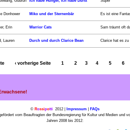
sewang, Gudrun
Ich habe Hunger, ich habe Durst
Super
ce Donhower
Miko und der Sternenbär
Es ist eine Fanta
er, Erin
Warrior Cats
Sam träumt oft da
d, Lauren
Durch und durch Clarice Bean
Clarice hat es zu
ite
‹ vorherige Seite
1
2
3
4
5
6
 Erwachsene!
©
R
o
ssi
p
o
tti
2012 |
Impressum
|
FAQs
efördert vom Beauftragten der Bundesregierung für Kultur und Medien und v
Jahren 2008 bis 2012: