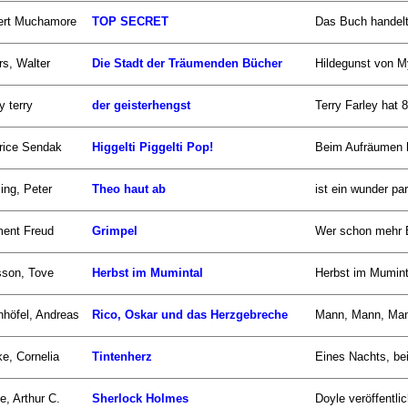
ert Muchamore
TOP SECRET
Das Buch handelt
s, Walter
Die Stadt der Träumenden Bücher
Hildegunst von M
y terry
der geisterhengst
Terry Farley hat 
rice Sendak
Higgelti Piggelti Pop!
Beim Aufräumen h
ling, Peter
Theo haut ab
ist ein wunder pa
ment Freud
Grimpel
Wer schon mehr B
sson, Tove
Herbst im Mumintal
Herbst im Muminta
nhöfel, Andreas
Rico, Oskar und das Herzgebreche
Mann, Mann, Mann.
e, Cornelia
Tintenherz
Eines Nachts, be
e, Arthur C.
Sherlock Holmes
Doyle veröffentlic